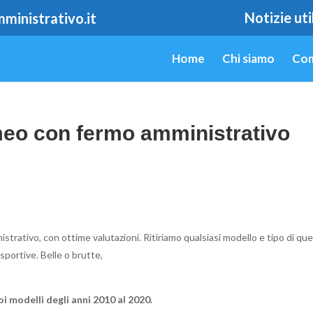
Notizie util
inistrativo.it
Home
Chi siamo
Com
eo con fermo amministrativo
trativo, con ottime valutazioni. Ritiriamo qualsiasi modello e tipo di qu
sportive. Belle o brutte,
oi modelli degli anni 2010 al 2020.