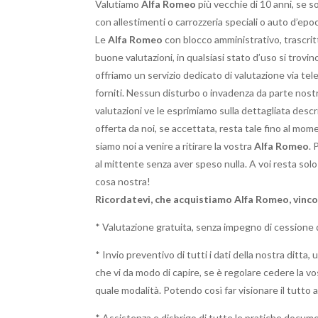
Valutiamo
Alfa Romeo
più vecchie di 10 anni, se s
con allestimenti o carrozzeria speciali o auto d’epo
Le
Alfa Romeo
con blocco amministrativo, trascritt
buone valutazioni, in qualsiasi stato d’uso si trovi
offriamo un servizio dedicato di valutazione via tel
forniti. Nessun disturbo o invadenza da parte nostr
valutazioni ve le esprimiamo sulla dettagliata descr
offerta da noi, se accettata, resta tale fino al mo
siamo noi a venire a ritirare la vostra
Alfa Romeo
. 
al mittente senza aver speso nulla. A voi resta solo l
cosa nostra!
Ricordatevi, che acquistiamo Alfa Romeo, vinc
* Valutazione gratuita, senza impegno di cessione 
* Invio preventivo di tutti i dati della nostra ditta
che vi da modo di capire, se è regolare cedere la v
quale modalità. Potendo così far visionare il tutto 
* Assistenza e disbrigo di tutte le pratiche docume