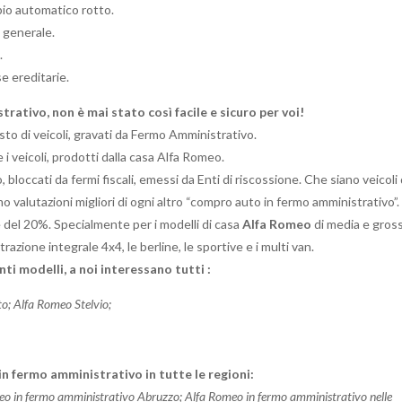
io automatico rotto.
 generale.
.
se ereditarie.
rativo, non è mai stato così facile e sicuro per voi!
isto di veicoli, gravati da Fermo Amministrativo.
i veicoli, prodotti dalla casa Alfa Romeo.
bloccati da fermi fiscali, emessi da Enti di riscossione. Che siano veicoli 
mo valutazioni migliori di ogni altro “compro auto in fermo amministrativo”.
 del 20%. Specialmente per i modelli di casa
Alfa Romeo
di media e gros
trazione integrale 4x4, le berline, le sportive e i multi van.
ti modelli, a noi interessano tutti :
o; Alfa Romeo Stelvio;
 fermo amministrativo in tutte le regioni:
eo in fermo amministrativo Abruzzo; Alfa Romeo in fermo amministrativo nelle