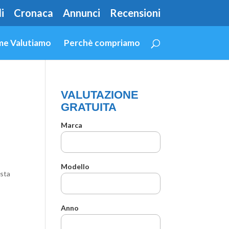
i
Cronaca
Annunci
Recensioni
e Valutiamo
Perchè compriamo
VALUTAZIONE
GRATUITA
Marca
Modello
esta
Anno