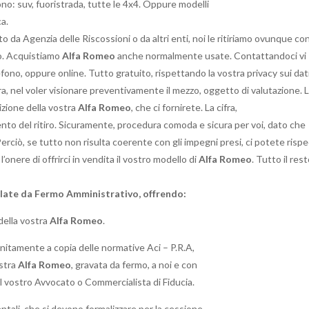
ono: suv, fuoristrada, tutte le 4x4. Oppure modelli
ca.
o da Agenzia delle Riscossioni o da altri enti, noi le ritiriamo ovunque co
no. Acquistiamo
Alfa Romeo
anche normalmente usate. Contattandoci vi
efono, oppure online. Tutto gratuito, rispettando la vostra privacy sui dat
a, nel voler visionare preventivamente il mezzo, oggetto di valutazione. 
izione della vostra
Alfa Romeo
, che ci fornirete. La cifra,
mento del ritiro. Sicuramente, procedura comoda e sicura per voi, dato che
Perciò, se tutto non risulta coerente con gli impegni presi, ci potete rispe
’onere di offrirci in vendita il vostro modello di
Alfa Romeo
. Tutto il res
olate da Fermo Amministrativo, offrendo:
della vostra
Alfa Romeo
.
, unitamente a copia delle normative Aci – P.R.A,
ostra
Alfa Romeo
, gravata da fermo, a noi e con
al vostro Avvocato o Commercialista di Fiducia.
ntali, che si devono formalizzare per la cessione