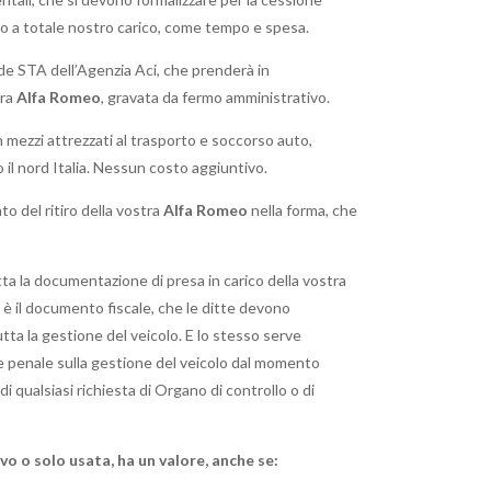
no a totale nostro carico, come tempo e spesa.
sede STA dell’Agenzia Aci, che prenderà in
tra
Alfa Romeo
, gravata da fermo amministrativo.
n mezzi attrezzati al trasporto e soccorso auto,
to il nord Italia. Nessun costo aggiuntivo.
 del ritiro della vostra
Alfa Romeo
nella forma, che
tta la documentazione di presa in carico della vostra
- è il documento fiscale, che le ditte devono
utta la gestione del veicolo. E lo stesso serve
le e penale sulla gestione del veicolo dal momento
i qualsiasi richiesta di Organo di controllo o di
o o solo usata, ha un valore, anche se: