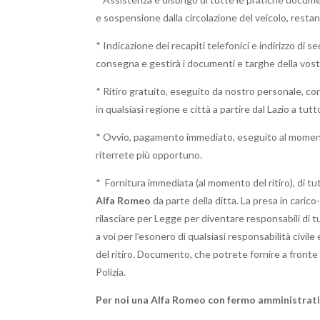
e sospensione dalla circolazione del veicolo, resta
* Indicazione dei recapiti telefonici e indirizzo di 
consegna e gestirà i documenti e targhe della vos
* Ritiro gratuito, eseguito da nostro personale, co
in qualsiasi regione e città a partire dal Lazio a tut
* Ovvio, pagamento immediato, eseguito al momento
riterrete più opportuno.
* Fornitura immediata (al momento del ritiro), di tu
Alfa Romeo
da parte della ditta. La presa in carico
rilasciare per Legge per diventare responsabili di t
a voi per l’esonero di qualsiasi responsabilità civi
del ritiro. Documento, che potrete fornire a fronte d
Polizia.
Per noi una Alfa Romeo con fermo amministrativ