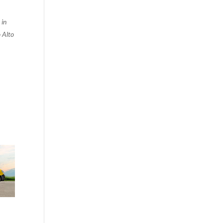
 in
 Alto