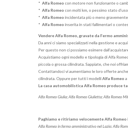
*
Alfa Romeo
con motore non funzionante o camb
*
Alfa Romeo
con molti km, o pessimo stato d’uso
*
Alfa Romeo
incidentata più o meno gravemente
*
Alfa Romeo
inserita in stati fallimentari o conte
Vendere
Alfa Romeo
, gravate da Fermo amminist
Da anni ci siamo specializzati nella gestione e acqu
Per questo non ci possiamo esimere dall’acquistare 
Acquistiamo ogni modello e tipologia di Alfa Romeo, 
piccola o grossa cilindrata. Sappiate, che noi offria
Contattandoci vi aumentiamo le loro offerte anche
cilindrata. Oppure per tutti i modelli
Alfa Romeo
a 
La casa automobilistica
Alfa Romeo
produce tan
Alfa Romeo Giulia; Alfa Romeo Giulietta; Alfa Romeo Mit
Paghiamo e ritiriamo velocemente Alfa Romeo in
Alfa Romeo in fermo amministrativo nel Lazio; Alfa Rom